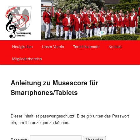
Offizielle Webseite des Spielmannszug Kösching
Spielmannszug Kösching
Hauptmenü
Neuigkeiten
Unser Verein
Terminkalender
Kontakt
Zum
Mitgliederbereich
Inhalt
wechseln
Anleitung zu Musescore für
Smartphones/Tablets
Dieser Inhalt ist passwortgeschützt. Bitte gib unten das Passwort
ein, um ihn anzeigen zu können.
Passwort: