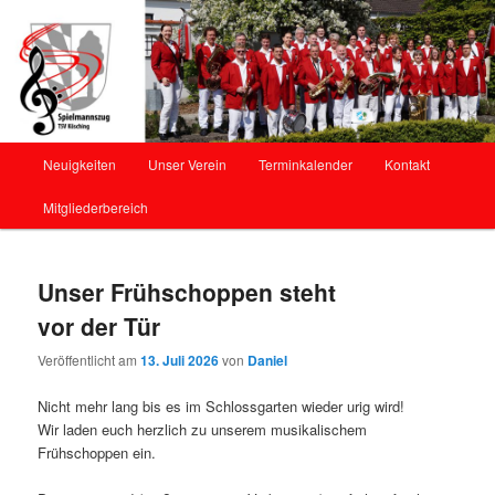
Offizielle Webseite des Spielmannszug Kösching
Spielmannszug Kösching
Hauptmenü
Neuigkeiten
Unser Verein
Terminkalender
Kontakt
Zum
Zum
Mitgliederbereich
Inhalt
sekundären
wechseln
Inhalt
Unser Frühschoppen steht
wechseln
vor der Tür
Veröffentlicht am
13. Juli 2026
von
Daniel
Nicht mehr lang bis es im Schlossgarten wieder urig wird!
Wir laden euch herzlich zu unserem musikalischem
Frühschoppen ein.