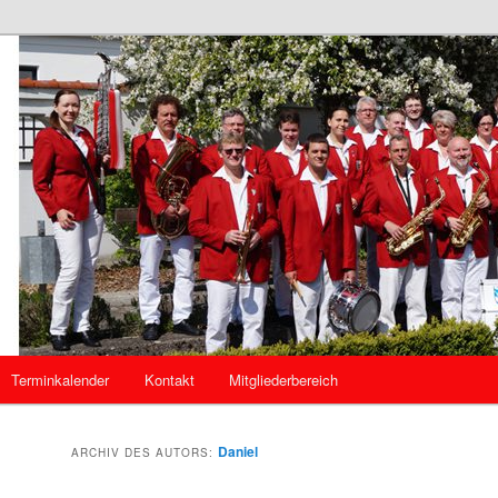
mannszug Kösching
g Kösching
Terminkalender
Kontakt
Mitgliederbereich
Daniel
ARCHIV DES AUTORS: