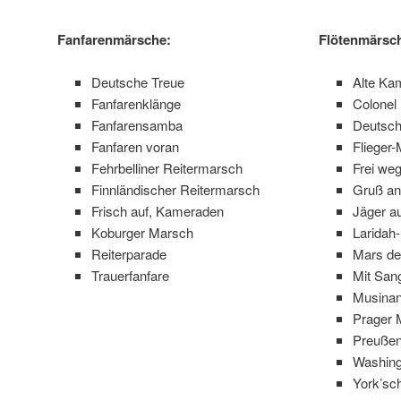
Fanfarenmärsche:
Flötenmärsc
Deutsche Treue
Alte Ka
Fanfarenklänge
Colonel
Fanfarensamba
Deutsch
Fanfaren voran
Flieger
Fehrbelliner Reitermarsch
Frei we
Finnländischer Reitermarsch
Gruß an
Frisch auf, Kameraden
Jäger a
Koburger Marsch
Laridah
Reiterparade
Mars de
Trauerfanfare
Mit San
Musina
Prager 
Preußen
Washing
York’sc