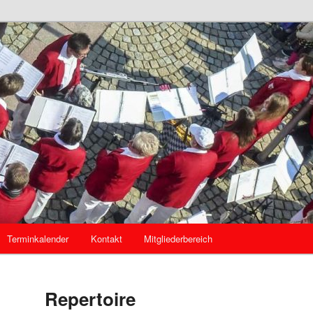
mannszug Kösching
g Kösching
Terminkalender
Kontakt
Mitgliederbereich
Repertoire