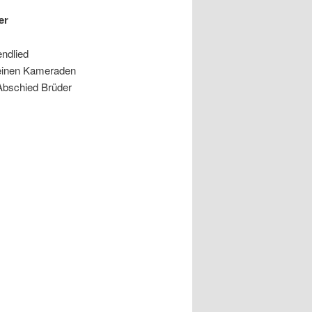
er
ndlied
 einen Kameraden
bschied Brüder