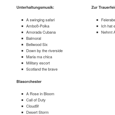
Unterhaltungsmusik:
Zur Trauerfei
A swinging safari
Feierabe
Amboß-Polka
Ich hat
Amorada Cubana
Nehmt A
Balmoral
Bellwood Six
Down by the riverside
Maria ma chica
Military escort
Scotland the brave
Blasorchester
A Rose in Bloom
Call of Duty
Cloud9!
Desert Storm