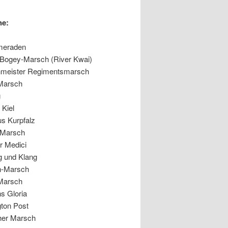
he:
meraden
 Bogey-Marsch (River Kwai)
meister Regimentsmarsch
-Marsch
g
 Kiel
us Kurpfalz
-Marsch
r Medici
g und Klang
n-Marsch
Marsch
s Gloria
ton Post
her Marsch