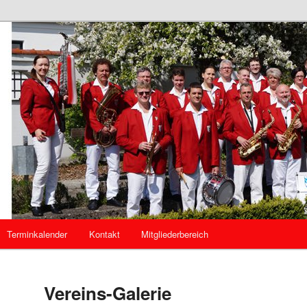
mannszug Kösching
g Kösching
Terminkalender
Kontakt
Mitgliederbereich
Vereins-Galerie