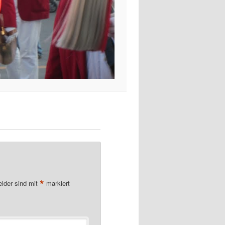
*
elder sind mit
markiert