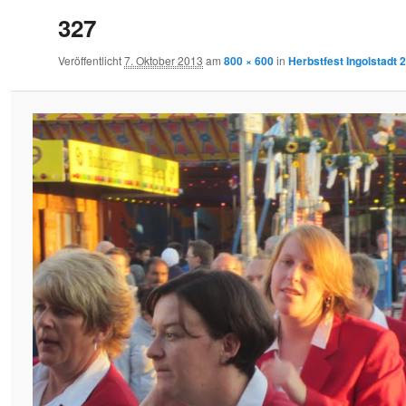
327
Veröffentlicht
7. Oktober 2013
am
800 × 600
in
Herbstfest Ingolstadt 