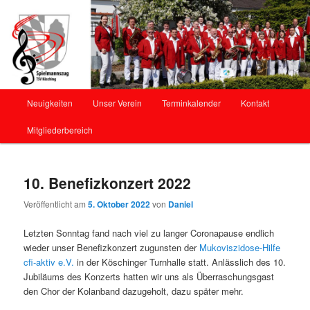
Offizielle Webseite des Spielmannszug Kösching
Spielmannszug Kösching
Hauptmenü
Neuigkeiten
Unser Verein
Terminkalender
Kontakt
Zum
Mitgliederbereich
Inhalt
wechseln
10. Benefizkonzert 2022
Veröffentlicht am
5. Oktober 2022
von
Daniel
Letzten Sonntag fand nach viel zu langer Coronapause endlich
wieder unser Benefizkonzert zugunsten der
Mukoviszidose-Hilfe
cfi-aktiv e.V.
in der Köschinger Turnhalle statt. Anlässlich des 10.
Jubiläums des Konzerts hatten wir uns als Überraschungsgast
den Chor der Kolanband dazugeholt, dazu später mehr.