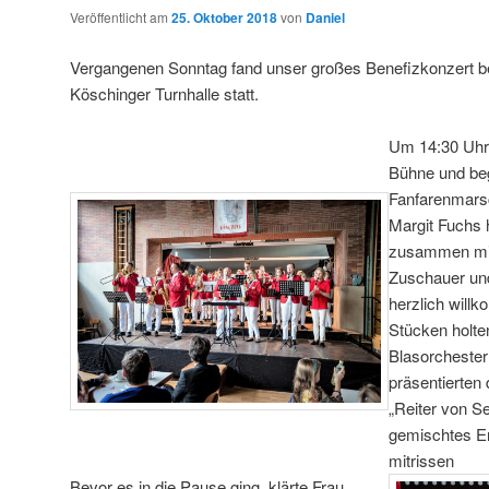
Veröffentlicht am
25. Oktober 2018
von
Daniel
Vergangenen Sonntag fand unser großes Benefizkonzert be
Köschinger Turnhalle statt.
Um 14:30 Uhr 
Bühne und be
Fanfarenmarsc
Margit Fuchs
zusammen mit
Zuschauer und
herzlich will
Stücken holte
Blasorchester
präsentierten
„Reiter von Se
gemischtes E
mitrissen
Bevor es in die Pause ging, klärte Frau