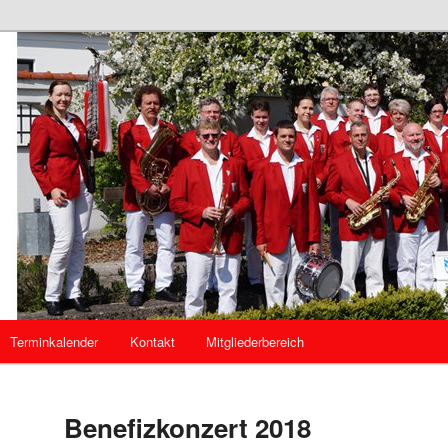
mannszug Kösching
g Kösching
Terminkalender
Kontakt
Mitgliederbereich
Benefizkonzert 2018