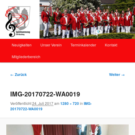
Offizielle Webseite des Spielmannszug Kösching
Spielmannszug Kösching
Hauptmenü
Neuigkeiten
Unser Verein
Terminkalender
Kontakt
Zum
Mitgliederbereich
Inhalt
wechseln
Bilder-
← Zurück
Weiter →
Navigation
IMG-20170722-WA0019
Veröffentlicht
24. Juli 2017
am
1280 × 720
in
IMG-
20170722-WA0019