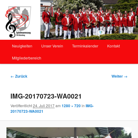
Offizielle Webseite des Spielmannszug Kösching
Spielmannszug Kösching
Hauptmenü
Neuigkeiten
Unser Verein
Terminkalender
Kontakt
Zum
Mitgliederbereich
Inhalt
wechseln
Bilder-
← Zurück
Weiter →
Navigation
IMG-20170723-WA0021
Veröffentlicht
24. Juli 2017
am
1280 × 720
in
IMG-
20170723-WA0021