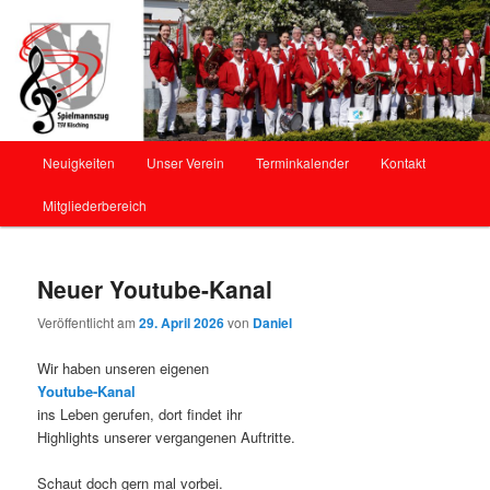
Offizielle Webseite des Spielmannszug Kösching
Spielmannszug Kösching
Hauptmenü
Neuigkeiten
Unser Verein
Terminkalender
Kontakt
Zum
Mitgliederbereich
Inhalt
wechseln
Neuer Youtube-Kanal
Veröffentlicht am
29. April 2026
von
Daniel
Wir haben unseren eigenen
Youtube-Kanal
ins Leben gerufen, dort findet ihr
Highlights unserer vergangenen Auftritte.
Schaut doch gern mal vorbei.