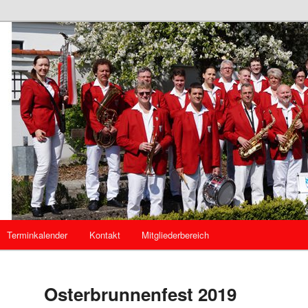
mannszug Kösching
g Kösching
Terminkalender
Kontakt
Mitgliederbereich
Osterbrunnenfest 2019