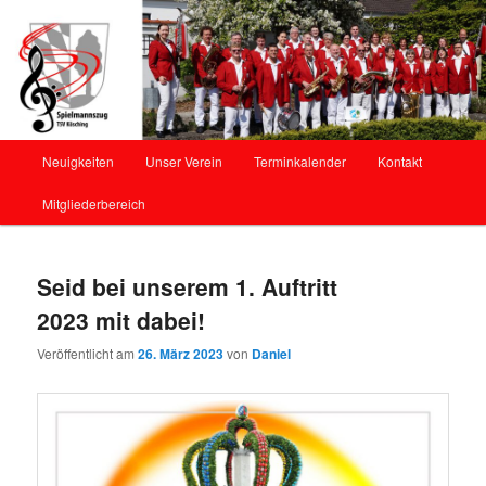
Offizielle Webseite des Spielmannszug Kösching
Spielmannszug Kösching
Hauptmenü
Neuigkeiten
Unser Verein
Terminkalender
Kontakt
Zum
Mitgliederbereich
Inhalt
wechseln
Seid bei unserem 1. Auftritt
2023 mit dabei!
Veröffentlicht am
26. März 2023
von
Daniel