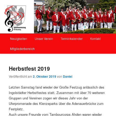
Offizielle Webseite des Spielmannszug Kösching
Spielmannszug Kösching
Hauptmenü
Neuigkeiten
Unser Verein
Terminkalender
Kontakt
Zum
Mitgliederbereich
Inhalt
wechseln
Herbstfest 2019
Veröffentlicht am
2. Oktober 2019
von
Daniel
Letzten Samstag fand wieder der Große Festzug anlässlich des
Ingolstädter Herbstfestes statt. Zusammen mit über 70 weiteren
Gruppen und Vereinen zogen wir dieses Jahr von der
Uferpromenade des Klenzeparks über die Adenauerbrücke zum
Festplatz.
Auch unsere Freunde vom Tambourcorps Ahden waren wieder